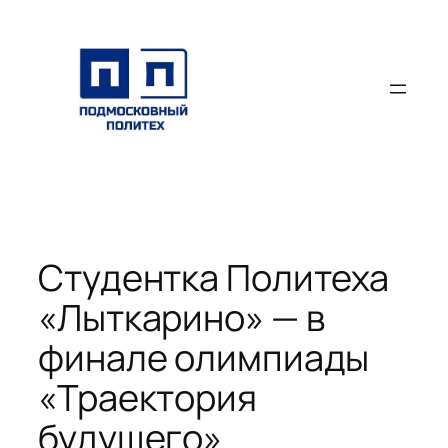
Перейти
к
содержимому
Студентка Политеха
«Лыткарино» — в
финале олимпиады
«Траектория
будущего»