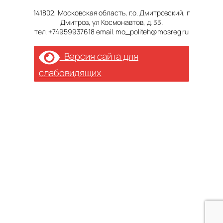
141802, Московская область, г.о. Дмитровский, г
Дмитров, ул Космонавтов, д. 33.
тел. +74959937618 email. mo_politeh@mosreg.ru
Версия сайта для
слабовидящих