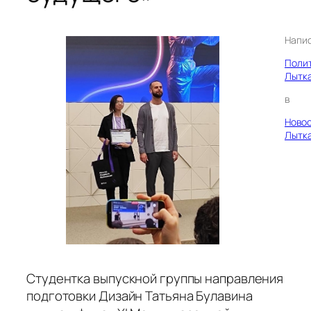
Напи
Поли
Лытк
в
Ново
Лытк
Студентка выпускной группы направления
подготовки Дизайн Татьяна Булавина