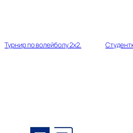
←
Турнир по волейболу 2х2.
Студентк