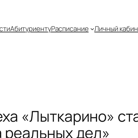
сти
Абитуриенту
Распиcание
Личный кабин
ха «Лыткарино» ст
 реальных дел»