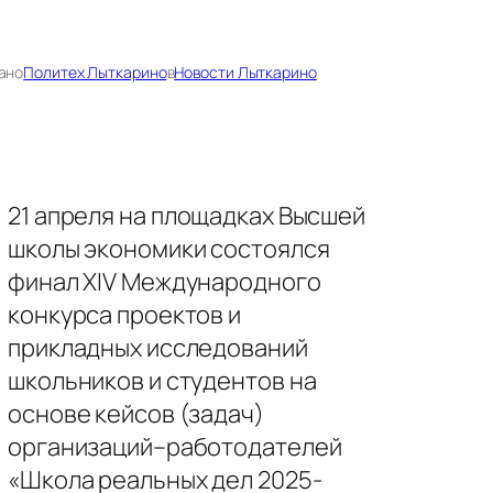
ано
Политех Лыткарино
в
Новости Лыткарино
21 апреля на площадках Высшей
школы экономики состоялся
финал XIV Международного
конкурса проектов и
прикладных исследований
школьников и студентов на
основе кейсов (задач)
организаций–работодателей
«Школа реальных дел 2025-