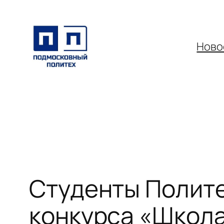
Перейти
к
содержимому
Ново
Студенты Полите
конкурса «Школа