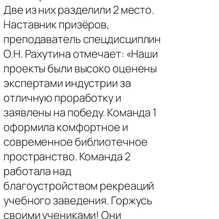
Две из них разделили 2 место.
Наставник призёров,
преподаватель спецдисциплин
О.Н. Рахутина отмечает: «Наши
проекты были высоко оценены
экспертами индустрии за
отличную проработку и
заявлены на победу. Команда 1
оформила комфортное и
современное библиотечное
пространство. Команда 2
работала над
благоустройством рекреаций
учебного заведения. Горжусь
своими учениками! Они