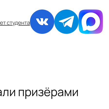
ет студента
али призёрами