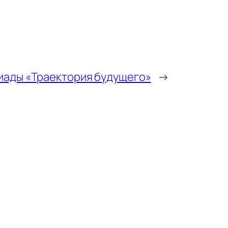
иады «Траектория будущего»
→