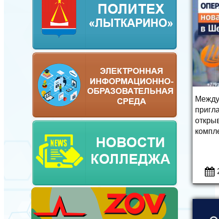
Между
пригл
откры
компл