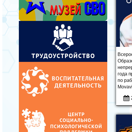
Всеро
Образ
непре
года п
по раб
Movavi