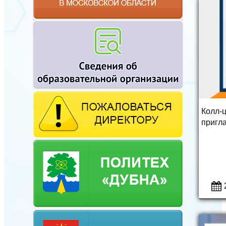
Колл-
пригла