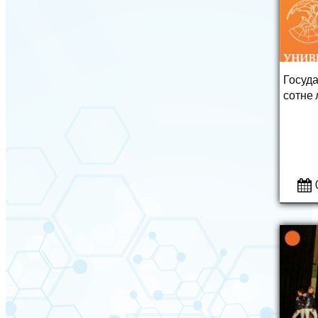
Госуд
сотне 