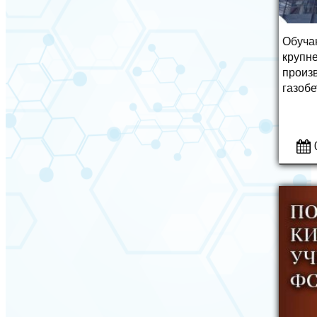
Обуча
крупн
произв
газобе